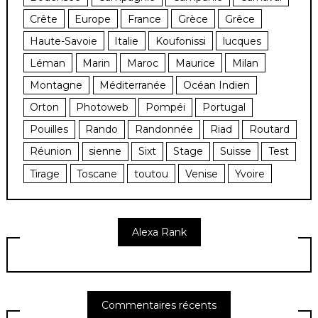
Crête
Europe
France
Grèce
Grêce
Haute-Savoie
Italie
Koufonissi
lucques
Léman
Marin
Maroc
Maurice
Milan
Montagne
Méditerranée
Océan Indien
Orton
Photoweb
Pompéi
Portugal
Pouilles
Rando
Randonnée
Riad
Routard
Réunion
sienne
Sixt
Stage
Suisse
Test
Tirage
Toscane
toutou
Venise
Yvoire
Alexa Rank
Commentaires récents