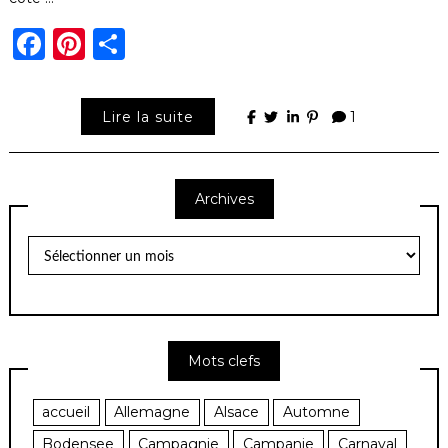
Facebook
Pinterest
Partager
Lire la suite
1
Archives
Archives
Mots clefs
accueil
Allemagne
Alsace
Automne
Bodensee
Campagnie
Campanie
Carnaval